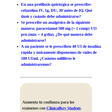
En una profilaxis quirúrgica se prescribe:
cefazolina IV, 1g, DU, 30´antes de IQ. Qué
dosis y cuándo debe administrarse?
Se prescribe un analgésico de la siguiente
manera: paracetamol 500 mg (= 1 comp) VO
prn (máx = 4 g/día). ¿De qué manera debe
administrarse?
A un paciente se le prescriben 40 UI de insulina
rápida y únicamente disponemos de viales de
100 UI/ml. ¿Cuántos mililitros le
administraremos?
Aumenta tu confianza para los
exámenes con
ClinicalKey Student
.