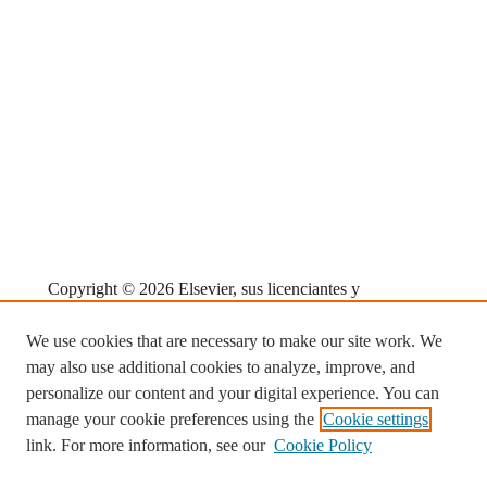
Copyright © 2026 Elsevier, sus licenciantes y
colaboradores. Reservados todos los derechos, incluidos
We use cookies that are necessary to make our site work. We
los de minería de textos y datos, formación en
may also use additional cookies to analyze, improve, and
inteligencia artificial y tecnologías similares.
personalize our content and your digital experience. You can
Cookies are used by this site.
Cookie settings
manage your cookie preferences using the
Cookie settings
link. For more information, see our
Cookie Policy
Terms and Conditions
Política de privacidad