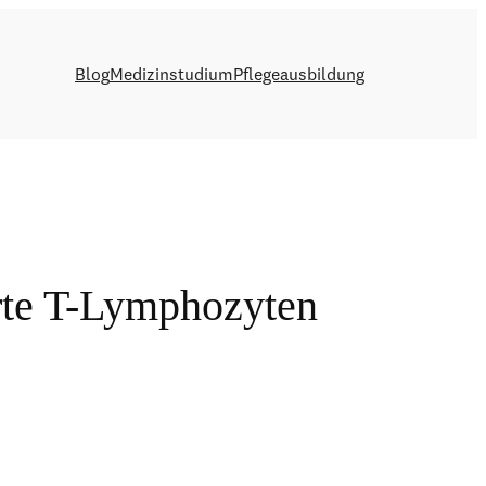
Blog
Medizinstudium
Pflegeausbildung
erte T-Lymphozyten