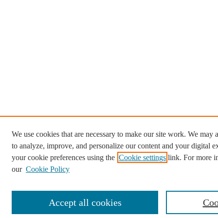
We use cookies that are necessary to make our site work. We may a
to analyze, improve, and personalize our content and your digital
your cookie preferences using the
Cookie settings
link. For more i
our
Cookie Policy
Accept all cookies
Coo