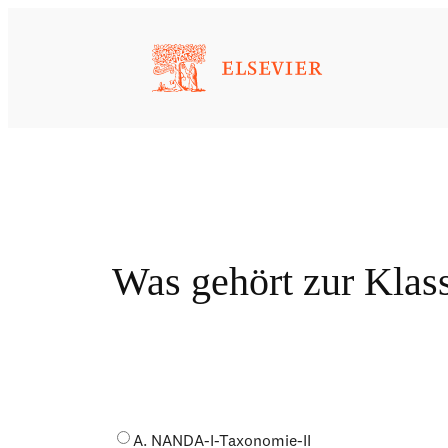
Zum
Inhalt
springen
Was gehört zur Klass
A. NANDA-I-Taxonomie-II